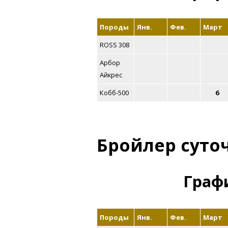
Породы
Янв.
Фев.
Март
ROSS 308
Арбор
Айкрес
Кобб-500
6
Бройлер суто
Графи
Породы
Янв.
Фев.
Март