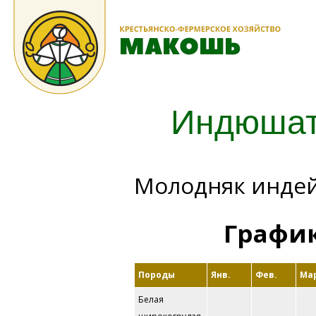
Индюшат
Молодняк индей
График
Породы
Янв.
Фев.
Ма
Белая