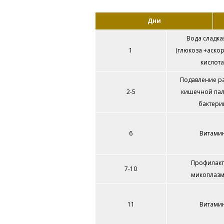
Дни
Вода сладка
1
(глюкоза +аско
кислота
Подавление р
2-5
кишечной пал
бактери
6
Витами
Профилакт
7-10
микоплазм
11
Витами