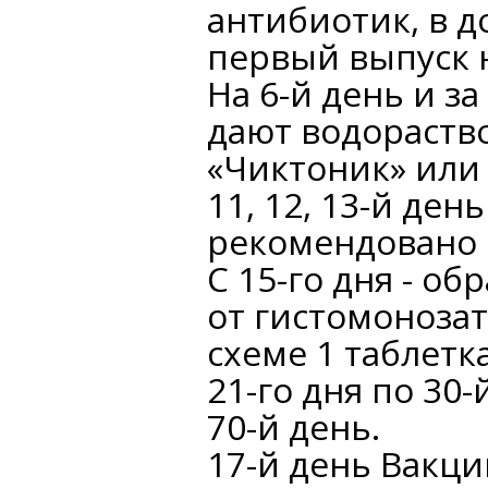
антибиотик, в до
первый выпуск 
На 6-й день и з
дают водораств
«Чиктоник» или 
11, 12, 13-й ден
рекомендовано 
С 15-го дня - об
от гистомоноза
схеме 1 таблетк
21-го дня по 30-й
70-й день.
17-й день Вакци