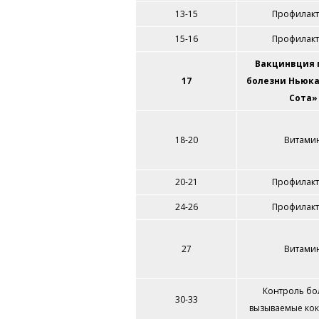
13-15
Профилакт
15-16
Профилакт
Вакцинвция 
17
болезни Ньюка
Сота»
18-20
Витами
20-21
Профилакт
24-26
Профилакт
27
Витами
Контроль бо
30-33
вызываемые ко